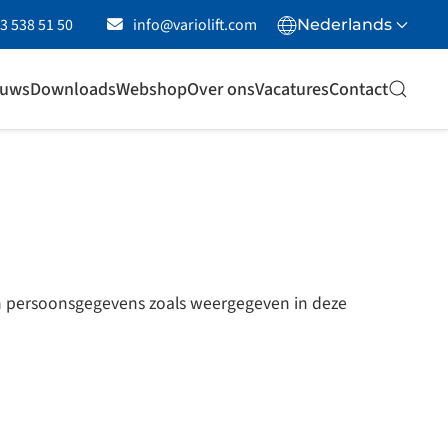
23 538 51 50
info@variolift.com
Nederlands
euws
Downloads
Webshop
Over ons
Vacatures
Contact
van persoonsgegevens zoals weergegeven in deze