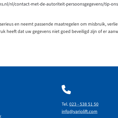
ns.nl/nl/contact-met-de-autoriteit-persoonsgegevens/tip-ons
s serieus en neemt passende maatregelen om misbruik, ver
ruk heeft dat uw gegevens niet goed beveiligd zijn of er aa
Tel.
023 - 538 51 50
info@variolift.com
V.