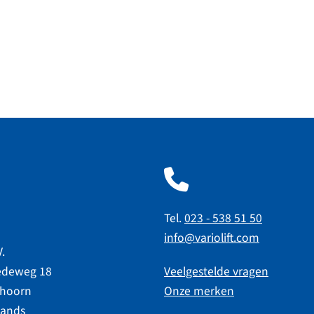
Tel.
023 - 538 51 50
info@variolift.com
V.
edeweg 18
Veelgestelde vragen
thoorn
Onze merken
lands