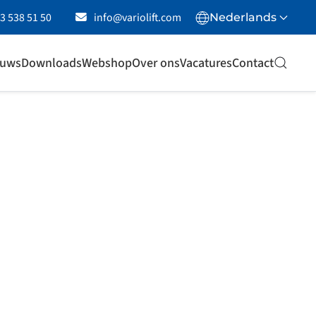
23 538 51 50
info@variolift.com
Nederlands
euws
Downloads
Webshop
Over ons
Vacatures
Contact