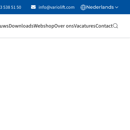
23 538 51 50
info@variolift.com
Nederlands
euws
Downloads
Webshop
Over ons
Vacatures
Contact